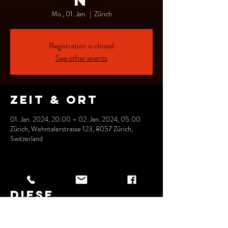
N
Mo., 01. Jan.
  |  
Zürich
Registration is closed
See other events
Zeit & Ort
01. Jan. 2024, 20:00 – 02. Jan. 2024, 05:00
Zürich, Wehntalerstrasse 123, 8057 Zürich,
Switzerland
Diese
Veranstaltung
teilen