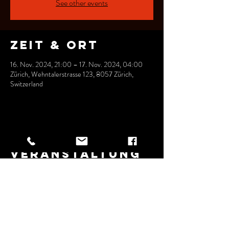
See other events
Zeit & Ort
16. Nov. 2024, 21:00 – 17. Nov. 2024, 04:00
Zürich, Wehntalerstrasse 123, 8057 Zürich,
Switzerland
Diese
Veranstaltung
teilen
Wehntalerstrasse 123