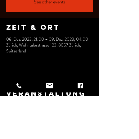
See other events
Zeit & Ort
08. Dez. 2023, 21:00 – 09. Dez. 2023, 04:00
Zürich, Wehntalerstrasse 123, 8057 Zürich,
Switzerland
Diese
Veranstaltung
teilen
Wehntalerstrasse 123