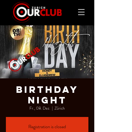
BIRTHDAY
NIGHT
Fr., 08. Dez.
  |  
Zürich
Registration is closed