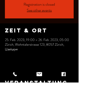
Registration is closed
See other events
Zeit & Ort
25. Feb. 2023, 19:00 – 26. Feb. 2023, 05:00
Zürich, Wehntalerstrasse 123, 8057 Zürich,
Швейцария
Diese
Veranstaltung
teilen