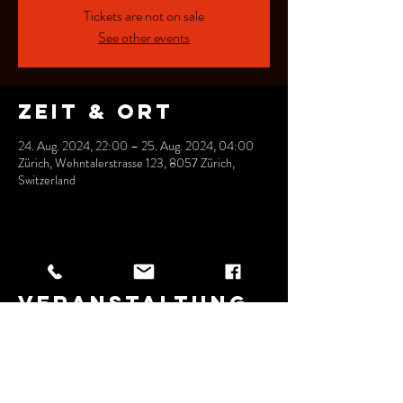
Tickets are not on sale
See other events
Zeit & Ort
24. Aug. 2024, 22:00 – 25. Aug. 2024, 04:00
Zürich, Wehntalerstrasse 123, 8057 Zürich,
Switzerland
Diese
Veranstaltung
teilen