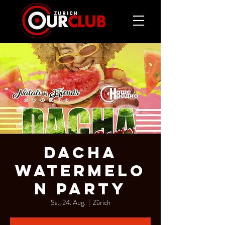
DACHA
WATERMELO
N PARTY
Sa., 24. Aug.
  |  
Zürich