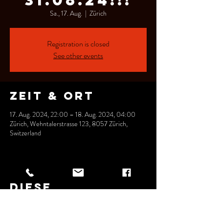
31.08.24!!!
Sa., 17. Aug.
  |  
Zürich
Registration is closed
See other events
Zeit & Ort
17. Aug. 2024, 22:00 – 18. Aug. 2024, 04:00
Zürich, Wehntalerstrasse 123, 8057 Zürich,
Switzerland
Diese
Veranstaltung
teilen