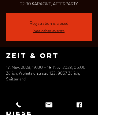
22:30 KARAOKE, AFTERPARTY
Registration is closed
See other events
Zeit & Ort
17. Nov. 2023, 19:00 – 18. Nov. 2023, 05:00
Zürich, Wehntalerstrasse 123, 8057 Zürich,
Switzerland
Diese
Veranstaltung
teilen