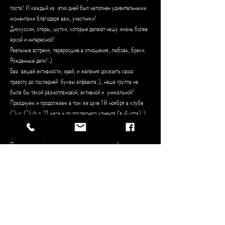
поста! И каждый из  этих дней был наполнен удивительными 
моментами благодаря вам, участники!   

Дискуссии, споры, шутки, которые делают нашу жизнь более 
яркой и интересной!

Реальные встречи, переросшие в отношения, любовь, браки. 
Рожденные дети!:)
Без  вашей активности, идей, и желания доказать свою 
правоту до последней  буквы алфавита:), наша группа не 
была бы такой разноплановой, активной и  уникальной!
Празднуем и продолжаем в том же духе 18 ноября в клубе 
Our Club с 21 часа и до последнего клиента (в 4 утра):) 

Бар, караоке, безумные пляски, выбор Королевы и Короля 
группы из присутствующих. 

Предварительная регистрация на мероприятия обязательна. 

Вход - 20 франков. Бокал просекко выдадут сразу!:)
Diese
Veranstaltung