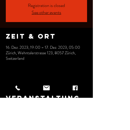
Registration is closed
See other events
Zeit & Ort
16. Dez. 2023, 19:00 – 17. Dez. 2023, 05:00
Zürich, Wehntalerstrasse 123, 8057 Zürich,
Switzerland
Diese
Veranstaltung
teilen