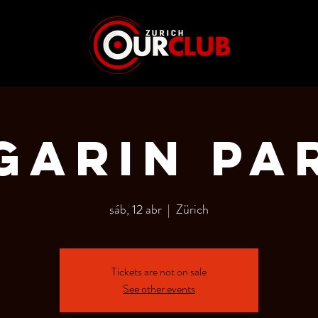
GARIN PA
sáb, 12 abr
  |  
Zürich
Tickets are not on sale
See other events