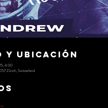
 y ubicación
25, 4:00
057 Zürich, Switzerland
os
dos