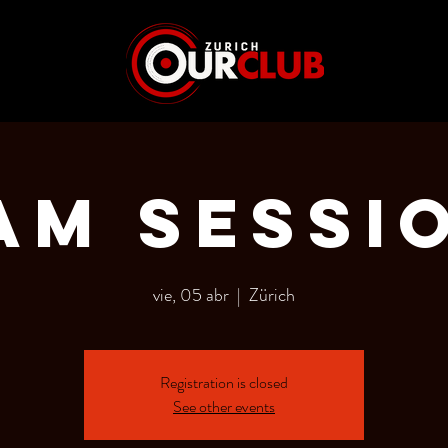
AM SESSI
vie, 05 abr
  |  
Zürich
Registration is closed
See other events