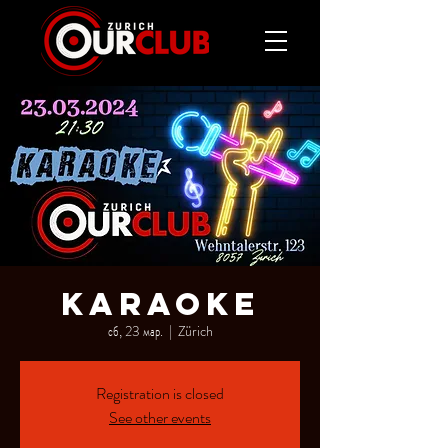
KARAOKE
сб, 23 мар.
  |  
Zürich
Registration is closed
See other events