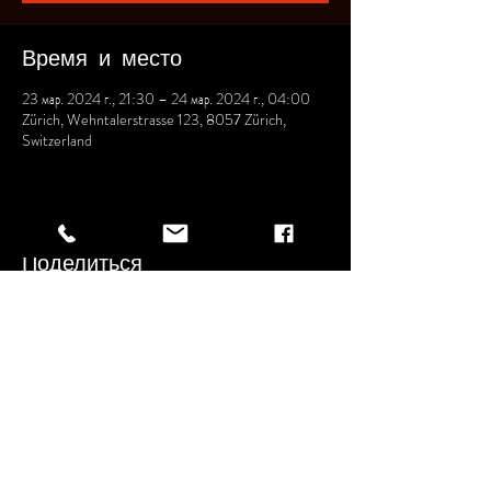
Время и место
23 мар. 2024 г., 21:30 – 24 мар. 2024 г., 04:00
Zürich, Wehntalerstrasse 123, 8057 Zürich,
Switzerland
Поделиться
Wehntalerstrasse 123
8057 Zurich
AGB
Impressum