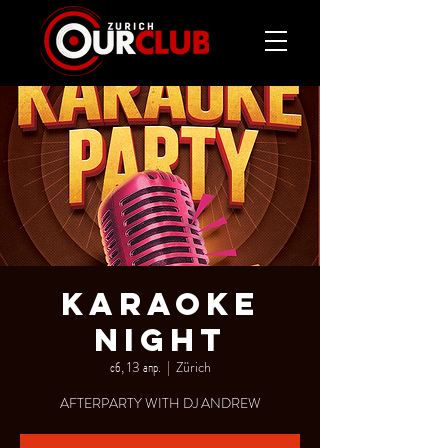
KARAOKE
NIGHT
сб, 13 апр.
  |  
Zürich
AFTERPARTY WITH DJ ANDREW