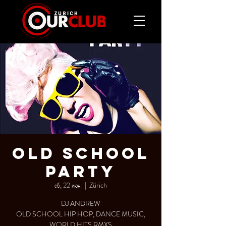
OLD SCHOOL
PARTY
сб, 22 июн.
  |  
Zürich
DJ ANDREW
OLD SCHOOL HIP HOP, DANCE MUSIC,
WORLD HITS RMXS